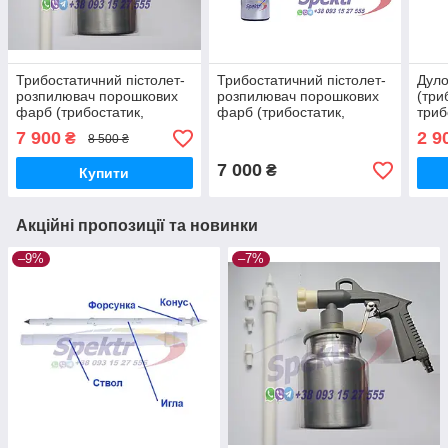
Трибостатичний пістолет-
Трибостатичний пістолет-
Дуло
розпилювач порошкових
розпилювач порошкових
(три
фарб (трибостатик,
фарб (трибостатик,
триб
триборозпилювач)
триборозпилювач)
7 900
2 9
₴
8 500 ₴
7 000
₴
Купити
Акційні пропозиції та новинки
–9%
–7%