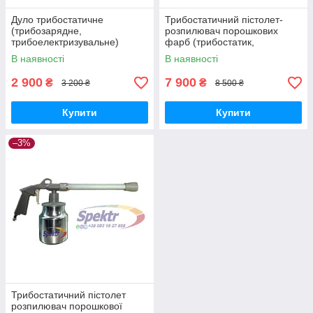
Дуло трибостатичне
Трибостатичний пістолет-
(трибозарядне,
розпилювач порошкових
трибоелектризувальне)
фарб (трибостатик,
триборозпилювач)
В наявності
В наявності
2 900
7 900
₴
₴
3 200 ₴
8 500 ₴
Купити
Купити
–3%
Трибостатичний пістолет
розпилювач порошкової